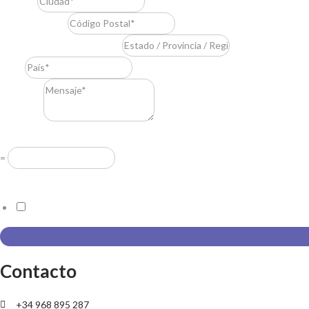
Ciudad
*
Código Postal
*
Estado / Provincia / Región
*
País
*
Mensaje
*
Resuelve
*
=
Acuerdo RGPD
*
Doy mi consentimiento para que esta web almacene la información
Contacto
+34 968 895 287