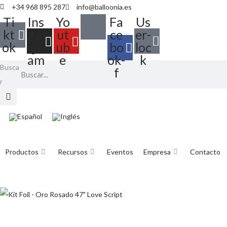
+34 968 895 287
info@balloonia.es
Ti
Ins
Yo
Fa
Us
kt
ta
ut
ce
er-
ok
gr
ub
bo
loc
am
e
ok-
k
Busca
f
r
Productos
Recursos
Eventos
Empresa
Contacto