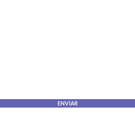
 que envío para que puedan responder a mi petición.
ENVIAR