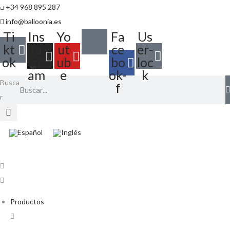
+34 968 895 287
info@balloonia.es
Ti
Ins
Yo
Fa
Us
kt
ta
ut
ce
er-
ok
gr
ub
bo
loc
am
e
ok-
k
Busca
f
r
Productos