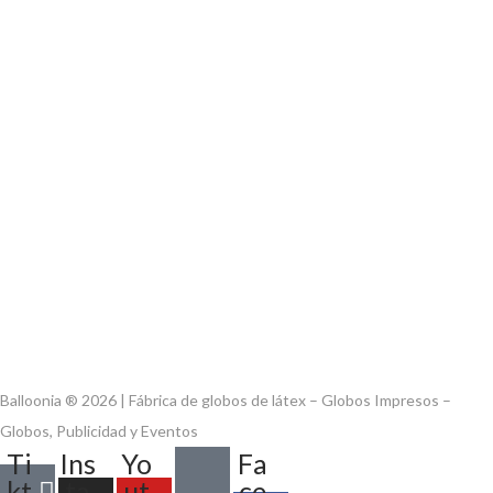
Balloonia ® 2026 | Fábrica de globos de látex – Globos Impresos –
Globos, Publicidad y Eventos
Ti
Ins
Yo
Fa
kt
ta
ut
ce