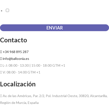
Acuerdo RGPD
*
Doy mi consentimiento para que esta web almacene la
información que envío para que puedan responder a mi petición.
ENVIAR
Contacto
+34 968 895 287
info@balloonia.es
L-J: 08:00 - 13:30 | 15:00 - 18:00 GTM +1
V: 08:00 - 14:00 GTM +1
Localización
Av. de las Américas, Par. 2/2, Pol. Industrial Oeste, 30820, Alcantarilla,
Región de Murcia, España