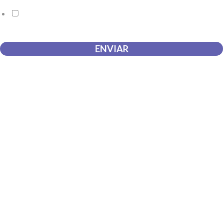
Doy mi consentimiento para que esta web almacene la
información que envío para que puedan responder a mi petición.
ENVIAR