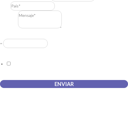
País
*
Mensaje
*
Resuelve
*
=
Acuerdo RGPD
*
Doy mi consentimiento para que esta web almacene la
información que envío para que puedan responder a mi petición.
ENVIAR