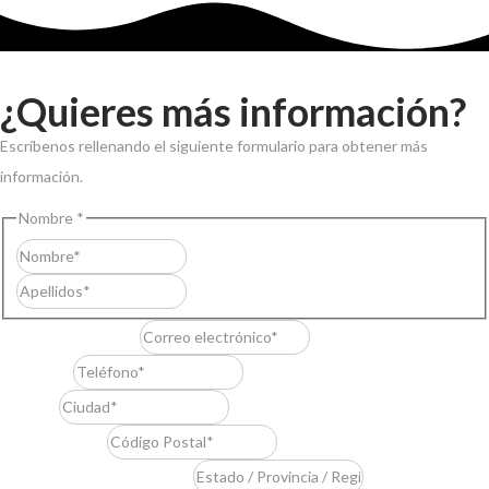
¿Quieres más información?
Escríbenos rellenando el siguiente formulario para obtener más
información.
Nombre
*
Nombre
Apellidos
Correo electrónico
*
Teléfono
*
Ciudad
*
Código Postal
*
Estado / Provincia / Región
*