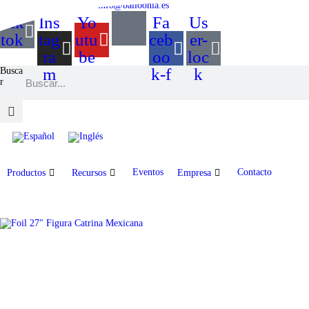
+34 968 895 287
info@balloonia.es
Tik
Ins
Yo
Fa
Us
tok
tag
utu
ceb
er-
ra
be
oo
loc
m
k-f
k
Busca
r
Eventos
Contacto
Productos
Recursos
Empresa