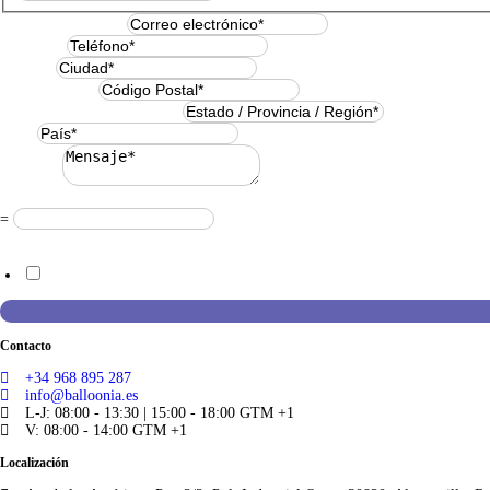
Correo electrónico
*
Teléfono
*
Ciudad
*
Código Postal
*
Estado / Provincia / Región
*
País
*
Mensaje
*
Resuelve
*
=
Acuerdo RGPD
*
Doy mi consentimiento para que esta web almacene la información que 
Contacto
+34 968 895 287
info@balloonia.es
L-J: 08:00 - 13:30 | 15:00 - 18:00 GTM +1
V: 08:00 - 14:00 GTM +1
Localización