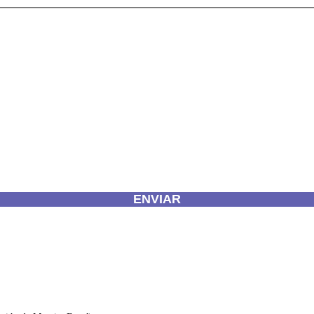
envío para que puedan responder a mi petición.
ENVIAR