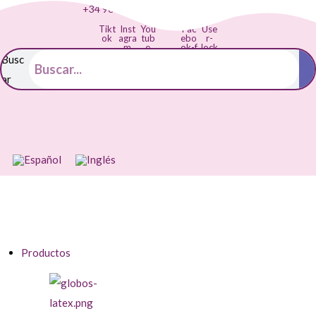
+34 968 895 287
info@balloonia.es
Tikt
Inst
You
Fac
Use
ok
agra
tub
ebo
r-
m
e
ok-f
lock
Busc
ar
Productos