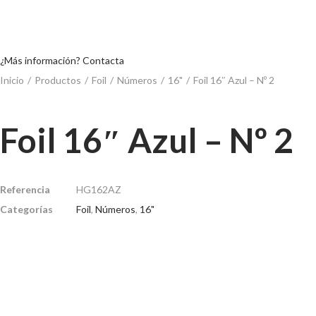
¿Más información? Contacta
Inicio
/
Productos
/
Foil
/
Números
/
16"
/
Foil 16″ Azul – Nº 2
Foil 16″ Azul – Nº 2
Referencia
HG162AZ
Categorías
Foil
,
Números
,
16"