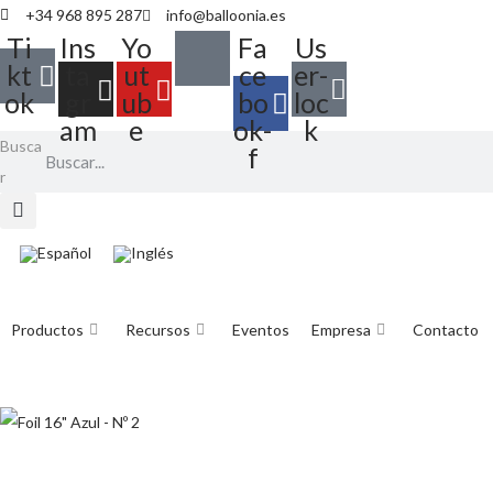
+34 968 895 287
info@balloonia.es
Ti
Ins
Yo
Fa
Us
kt
ta
ut
ce
er-
ok
gr
ub
bo
loc
am
e
ok-
k
Busca
f
r
Productos
Recursos
Eventos
Empresa
Contacto