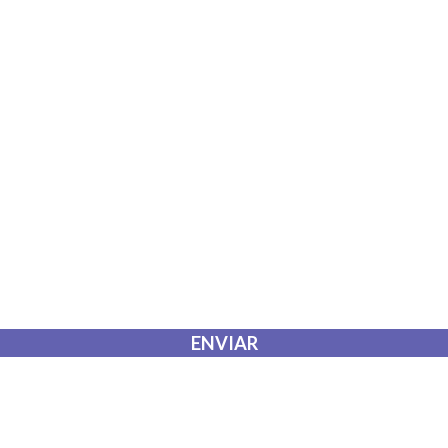
 que envío para que puedan responder a mi petición.
ENVIAR