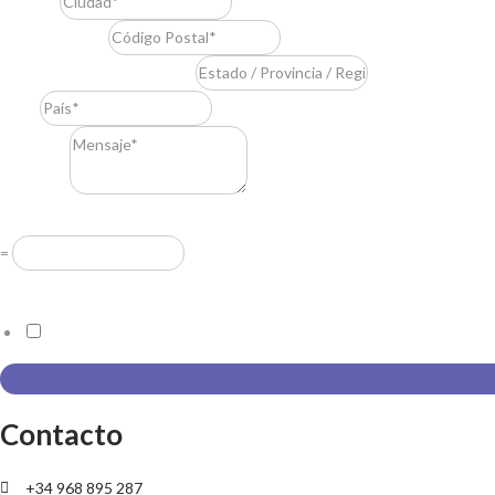
Ciudad
*
Código Postal
*
Estado / Provincia / Región
*
País
*
Mensaje
*
Resuelve
*
=
Acuerdo RGPD
*
Doy mi consentimiento para que esta web almacene la información
Contacto
+34 968 895 287