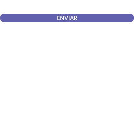
información que envío para que puedan responder a mi petición.
ENVIAR