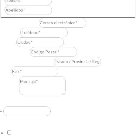
Nombre
Apellidos
Correo electrónico
*
Teléfono
*
Ciudad
*
Código Postal
*
Estado / Provincia / Región
*
País
*
Mensaje
*
Resuelve
*
=
Acuerdo RGPD
*
Doy mi consentimiento para que esta web almacene la