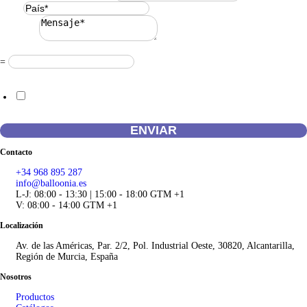
País
*
Mensaje
*
Resuelve
*
=
Acuerdo RGPD
*
Doy mi consentimiento para que esta web almacene la información que
envío para que puedan responder a mi petición.
ENVIAR
Contacto
+34 968 895 287
info@balloonia.es
L-J: 08:00 - 13:30 | 15:00 - 18:00 GTM +1
V: 08:00 - 14:00 GTM +1
Localización
Av. de las Américas, Par. 2/2, Pol. Industrial Oeste, 30820, Alcantarilla,
Región de Murcia, España
Nosotros
Productos