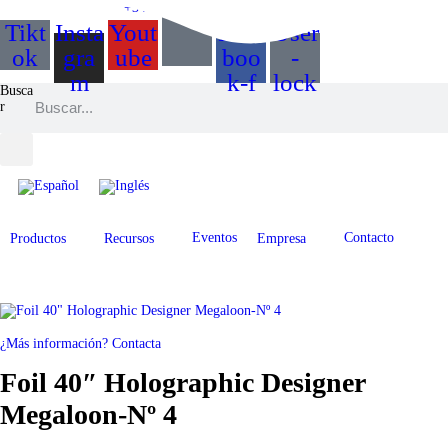
+34 968 895 287
info@balloonia.es
Tikt
Insta
Yout
Face
User
ok
gra
ube
boo
-
m
k-f
lock
Busca
r
Eventos
Contacto
Productos
Recursos
Empresa
¿Más información? Contacta
Foil 40″ Holographic Designer
Megaloon-Nº 4