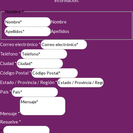
información.
Nombre
*
Nombre
Apellidos
Correo electrónico
*
Teléfono
*
Ciudad
*
Código Postal
*
Estado / Provincia / Región
*
País
*
Mensaje
*
Resuelve
*
=