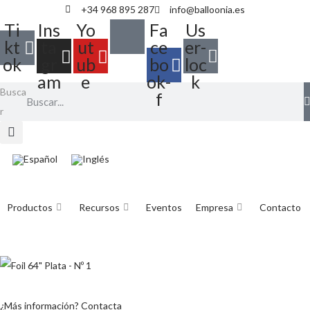
+34 968 895 287
info@balloonia.es
Ti
Ins
Yo
Fa
Us
kt
ta
ut
ce
er-
ok
gr
ub
bo
loc
am
e
ok-
k
Busca
f
r
Productos
Recursos
Eventos
Empresa
Contacto
¿Más información? Contacta