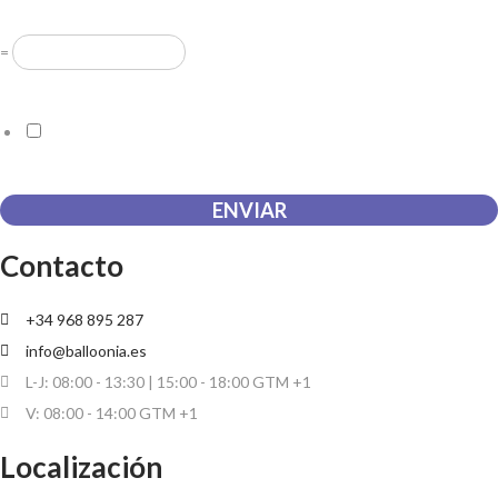
Resuelve
*
=
Acuerdo RGPD
*
Doy mi consentimiento para que esta web almacene la
información que envío para que puedan responder a mi petición.
ENVIAR
Contacto
+34 968 895 287
info@balloonia.es
L-J: 08:00 - 13:30 | 15:00 - 18:00 GTM +1
V: 08:00 - 14:00 GTM +1
Localización