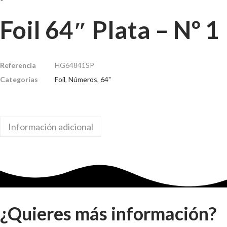
Foil 64″ Plata – Nº 1
Referencia
HG64841SP
Categorías
Foil
,
Números
,
64"
Información adicional
¿Quieres más información?