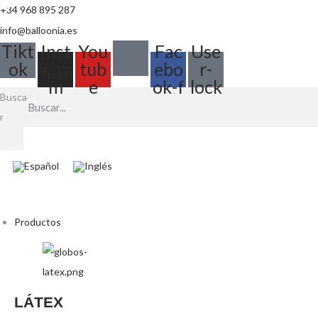
+34 968 895 287
info@balloonia.es
Tikt
Inst
You
Fac
Use
ok
agra
tub
ebo
r-
m
e
ok-f
lock
Busca
r
Productos
LÁTEX