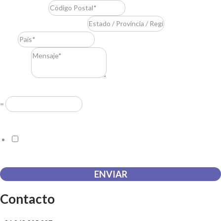
Código Postal
*
Estado / Provincia / Región
*
País
*
Mensaje
*
Resuelve
*
=
Acuerdo RGPD
*
Doy mi consentimiento para que esta web almacene la
información que envío para que puedan responder a mi petición.
ENVIAR
Contacto