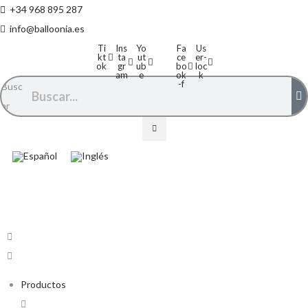
+34 968 895 287
info@balloonia.es
Ti
Ins
Yo
Fa
Us
kt
ta
ut
ce
er-
ok
gr
ub
bo
loc
am
e
ok
k
-f
Busc
ar
Productos