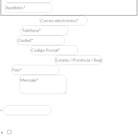
Apellidos
Correo electrónico
*
Teléfono
*
Ciudad
*
Código Postal
*
Estado / Provincia / Región
*
País
*
Mensaje
*
Resuelve
*
=
Acuerdo RGPD
*
Doy mi consentimiento para que esta web almacene la