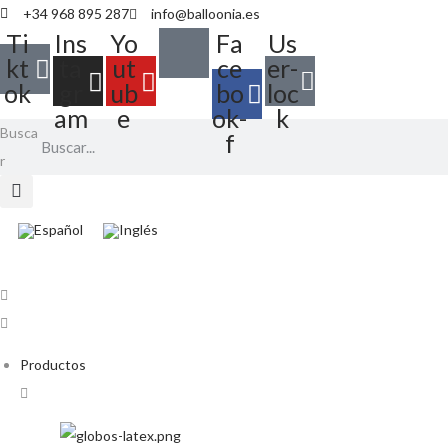
+34 968 895 287
info@balloonia.es
Ti
Ins
Yo
Fa
Us
kt
ta
ut
ce
er-
ok
gr
ub
bo
loc
am
e
ok-
k
Busca
f
r
Productos