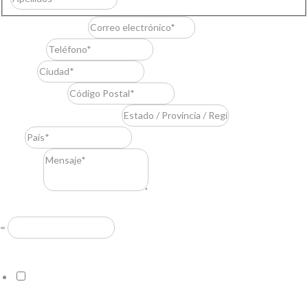
Correo electrónico
*
Teléfono
*
Ciudad
*
Código Postal
*
Estado / Provincia / Región
*
País
*
Mensaje
*
Resuelve
*
=
Acuerdo RGPD
*
Doy mi consentimiento para que esta web almacene la
información que envío para que puedan responder a mi petición.