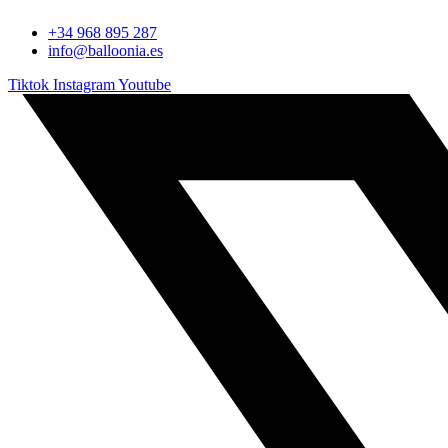
+34 968 895 287
info@balloonia.es
Tiktok
Instagram
Youtube