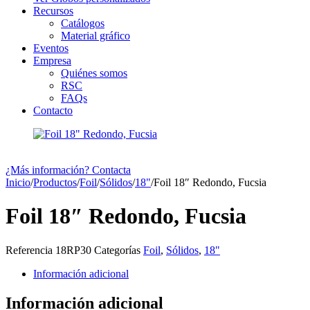
Recursos
Catálogos
Material gráfico
Eventos
Empresa
Quiénes somos
RSC
FAQs
Contacto
¿Más información? Contacta
Inicio
/
Productos
/
Foil
/
Sólidos
/
18"
/
Foil 18″ Redondo, Fucsia
Foil 18″ Redondo, Fucsia
Referencia
18RP30
Categorías
Foil
,
Sólidos
,
18"
Información adicional
Información adicional