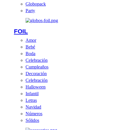
Globopack
Party
FOIL
Amor
Bebé
Boda
Celebración
Cumpleaños
Decoración
Celebración
Halloween
Infantil
Letras
Navidad
Números
Sólidos