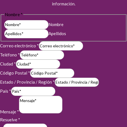
información.
Nombre
*
Nombre
Apellidos
Correo electrónico
*
Teléfono
*
Ciudad
*
Código Postal
*
Estado / Provincia / Región
*
País
*
Mensaje
*
Resuelve
*