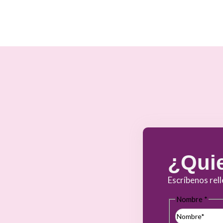
¿Quie
Escríbenos rel
Nombre
*