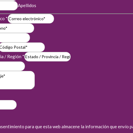
Apellidos
ico
*
ia / Región
*
*
sentimiento para que esta web almacene la información que envío p