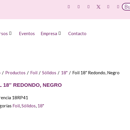
rsos
Eventos
Empresa
Contacto
o
/
Productos
/
Foil
/
Sólidos
/
18"
/
Foil 18″ Redondo, Negro
L 18″ REDONDO, NEGRO
rencia
18RP41
gorías
Foil
,
Sólidos
,
18"