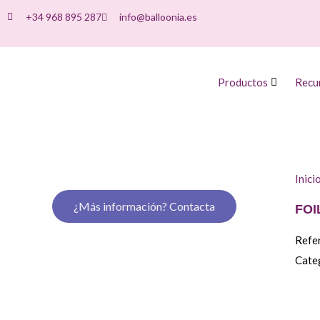
+34 968 895 287
info@balloonia.es
Productos
Recu
Inici
¿Más información? Contacta
FOI
Refe
Cate