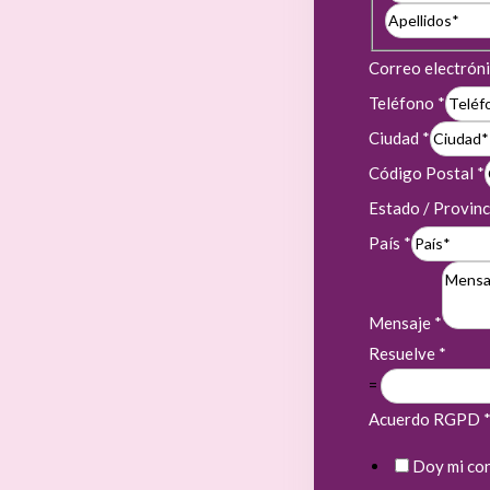
Correo electrón
Teléfono
*
Ciudad
*
Código Postal
*
Estado / Provinc
País
*
Mensaje
*
Resuelve
*
=
Acuerdo RGPD
Doy mi con