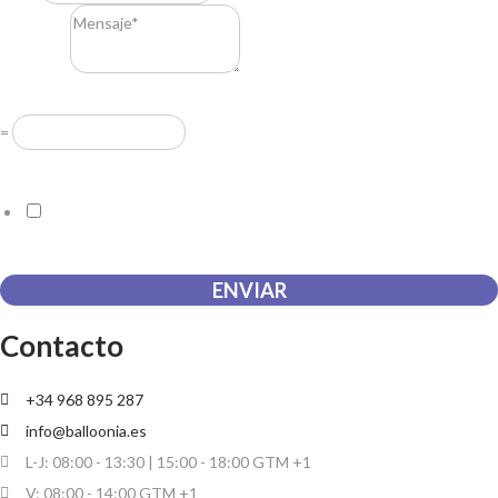
Mensaje
*
Resuelve
*
=
Acuerdo RGPD
*
Doy mi consentimiento para que esta web almacene la
información que envío para que puedan responder a mi petición.
ENVIAR
Contacto
+34 968 895 287
info@balloonia.es
L-J: 08:00 - 13:30 | 15:00 - 18:00 GTM +1
V: 08:00 - 14:00 GTM +1