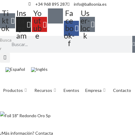
+34 968 895 287
info@balloonia.es
Ti
Ins
Yo
Fa
Us
kt
ta
ut
ce
er-
ok
gr
ub
bo
loc
am
e
ok-
k
Busca
f
r
Productos
Recursos
Eventos
Empresa
Contacto
¿Más información? Contacta