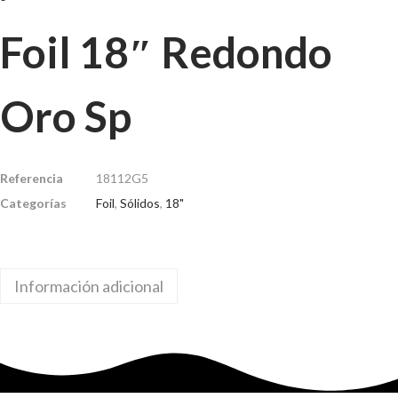
Foil 18″ Redondo
Oro Sp
Referencia
18112G5
Categorías
Foil
,
Sólidos
,
18"
Información adicional