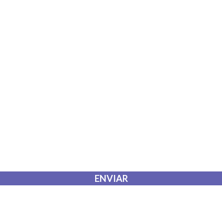
 que envío para que puedan responder a mi petición.
ENVIAR