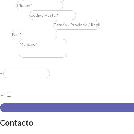
Ciudad
*
Código Postal
*
Estado / Provincia / Región
*
País
*
Mensaje
*
Resuelve
*
=
Acuerdo RGPD
*
Doy mi consentimiento para que esta web almacene la información
Contacto