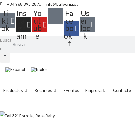
+34 968 895 287
info@balloonia.es
Ti
Ins
Yo
Fa
Us
kt
ta
ut
ce
er-
ok
gr
ub
bo
loc
am
e
ok-
k
Busca
f
r
Productos
Recursos
Eventos
Empresa
Contacto