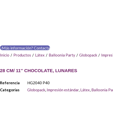
¿Más información? Contacta
Inicio
/
Productos
/
Látex
/
Balloonia Party
/
Globopack
/
Impres
28 CM/ 11″ CHOCOLATE, LUNARES
Referencia
HG2040 P40
Categorías
Globopack
,
Impresión estándar
,
Látex
,
Balloonia Pa