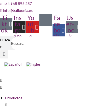
+34 968 895 287
info@balloonia.es
Ti
Ins
Yo
Fa
Us
kt
ta
ut
ce
er-
ok
gr
ub
bo
loc
am
e
ok-
k
Busca
f
r
Productos