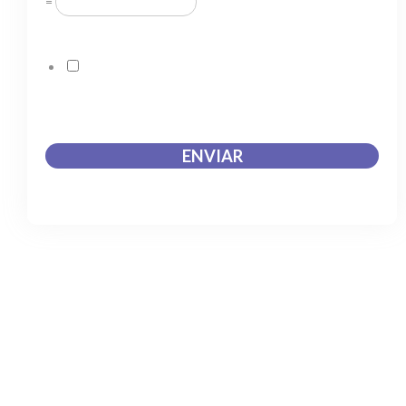
=
Acuerdo RGPD
*
Doy mi consentimiento para que esta web almacene
la información que envío para que puedan responder a
mi petición.
ENVIAR