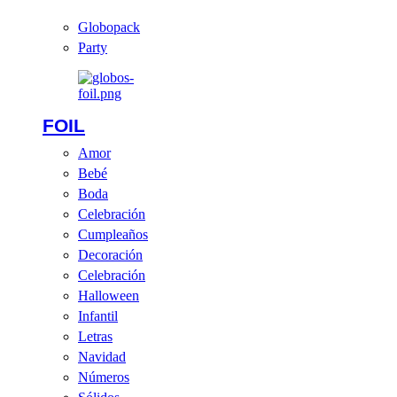
Globopack
Party
FOIL
Amor
Bebé
Boda
Celebración
Cumpleaños
Decoración
Celebración
Halloween
Infantil
Letras
Navidad
Números