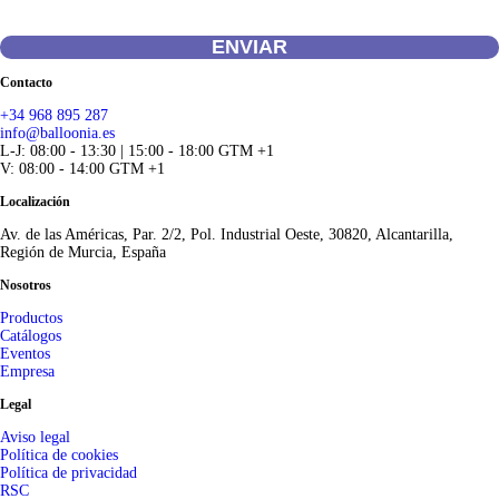
envío para que puedan responder a mi petición.
ENVIAR
Contacto
+34 968 895 287
info@balloonia.es
L-J: 08:00 - 13:30 | 15:00 - 18:00 GTM +1
V: 08:00 - 14:00 GTM +1
Localización
Av. de las Américas, Par. 2/2, Pol. Industrial Oeste, 30820, Alcantarilla,
Región de Murcia, España
Nosotros
Productos
Catálogos
Eventos
Empresa
Legal
Aviso legal
Política de cookies
Política de privacidad
RSC