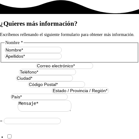
¿Quieres más información?
Escríbenos rellenando el siguiente formulario para obtener más información.
Nombre
*
Nombre
Apellidos
Correo electrónico
*
Teléfono
*
Ciudad
*
Código Postal
*
Estado / Provincia / Región
*
País
*
Mensaje
*
Resuelve
*
=
Acuerdo RGPD
*
Doy mi consentimiento para que esta web almacene la información que