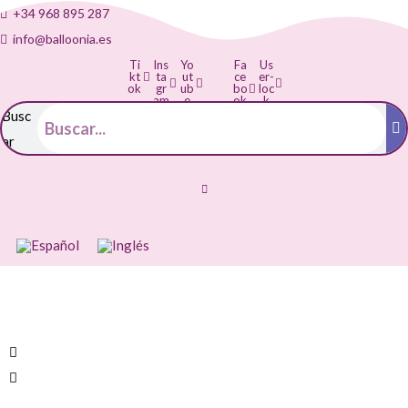
+34 968 895 287
info@balloonia.es
Ti
Ins
Yo
Fa
Us
kt
ta
ut
ce
er-
ok
gr
ub
bo
loc
am
e
ok
k
-f
Busc
ar