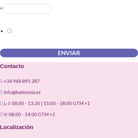
=
Acuerdo RGPD
*
Doy mi consentimiento para que esta web almacene la
información que envío para que puedan responder a mi petición.
ENVIAR
Contacto
+34 968 895 287
info@balloonia.es
L-J: 08:00 - 13:30 | 15:00 - 18:00 GTM +1
V: 08:00 - 14:00 GTM +1
Localización