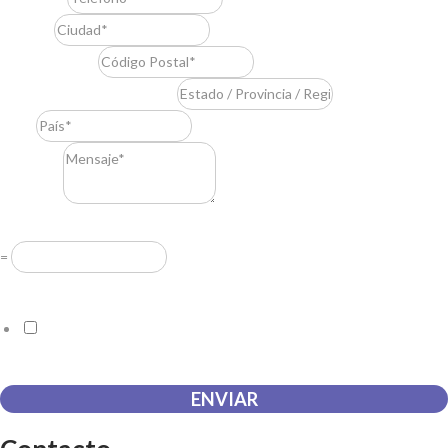
Ciudad
*
Código Postal
*
Estado / Provincia / Región
*
País
*
Mensaje
*
Resuelve
*
=
Acuerdo RGPD
*
Doy mi consentimiento para que esta web almacene la
información que envío para que puedan responder a mi petición.
ENVIAR