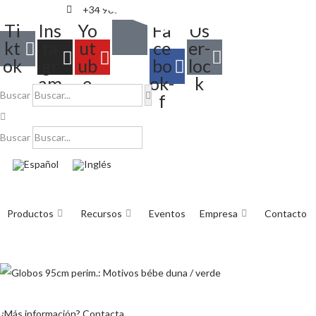
+34 968 895 287
info@balloonia.es
Ti
Ins
Yo
Fa
Us
kt
ta
ut
ce
er-
ok
gr
ub
bo
loc
am
e
ok-
k
Buscar
f
Buscar
Productos
Recursos
Eventos
Empresa
Contacto
¿Más información? Contacta