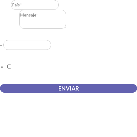
País
*
Mensaje
*
Resuelve
*
=
Acuerdo RGPD
*
Doy mi consentimiento para que esta web almacene la
información que envío para que puedan responder a mi petición.
ENVIAR