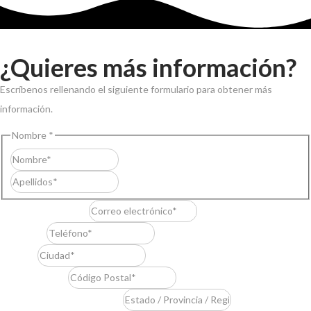
¿Quieres más información?
Escríbenos rellenando el siguiente formulario para obtener más
información.
Nombre
*
Nombre
Apellidos
Correo electrónico
*
Teléfono
*
Ciudad
*
Código Postal
*
Estado / Provincia / Región
*