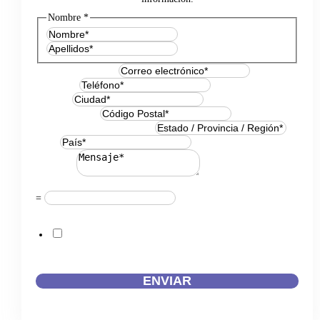
Nombre
*
Nombre
Apellidos
Correo electrónico
*
Teléfono
*
Ciudad
*
Código Postal
*
Estado / Provincia / Región
*
País
*
Mensaje
*
Resuelve
*
=
Acuerdo RGPD
*
Doy mi consentimiento para que esta web almacene la
información que envío para que puedan responder a mi
petición.
ENVIAR