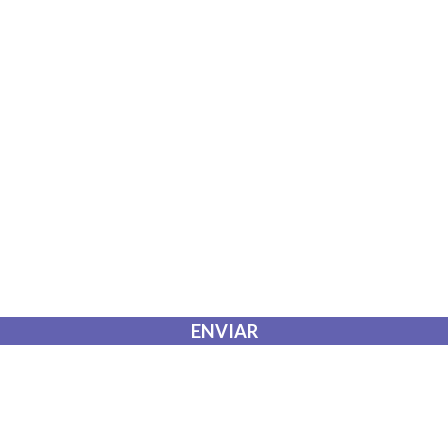
 que envío para que puedan responder a mi petición.
ENVIAR