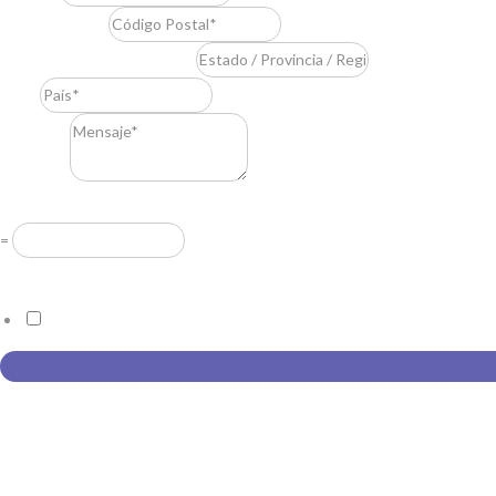
Código Postal
*
Estado / Provincia / Región
*
País
*
Mensaje
*
Resuelve
*
=
Acuerdo RGPD
*
Doy mi consentimiento para que esta web almacene la información