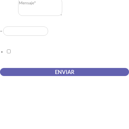
Mensaje
*
Resuelve
*
=
Acuerdo RGPD
*
Doy mi consentimiento para que esta web almacene la
información que envío para que puedan responder a mi petición.
ENVIAR