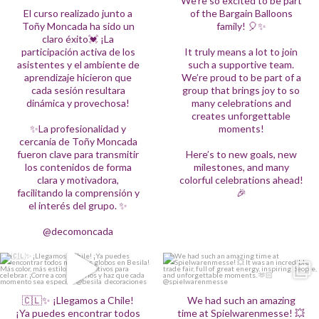
We’re so excited to be part
✨La profesionalidad y cercanía de Toñy
celebrations and creates unforgettable
El curso realizado junto a
of the Bargain Balloons
Moncada fueron clave para transmitir los
moments!
Toñy Moncada ha sido un
family! 🎈✨
contenidos de forma clara y motivadora,
facilitando la comprensión y el interés
Here’s to new goals, new milestones,
claro éxito💓 ¡La
del grupo. ✨
and many colorful celebrations ahead! 🎉
participación activa de los
It truly means a lot to join
@decomoncada
asistentes y el ambiente de
such a supportive team.
43
6
aprendizaje hicieron que
We’re proud to be part of a
34
0
cada sesión resultara
group that brings joy to so
dinámica y provechosa!
many celebrations and
creates unforgettable
✨La profesionalidad y
moments!
cercanía de Toñy Moncada
fueron clave para transmitir
Here’s to new goals, new
los contenidos de forma
milestones, and many
clara y motivadora,
colorful celebrations ahead!
facilitando la comprensión y
🎉
el interés del grupo. ✨
@decomoncada
🇨🇱✨ ¡Llegamos a Chile!
We had such an amazing time at
¡Ya puedes encontrar todos nuestros
Spielwarenmesse! 💥
globos en Besila!
It was an incredible trade fair, full of great
🇨🇱✨ ¡Llegamos a Chile!
We had such an amazing
Más color, más estilo y más motivos para
energy, inspiring people, and
celebrar.
unforgettable moments. 🫶🏻
¡Ya puedes encontrar todos
time at Spielwarenmesse! 💥