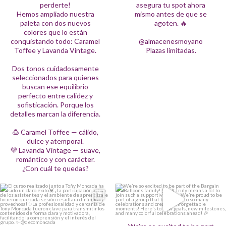
equilibrio perfecto entre calidez y
perderte!
asegura tu spot ahora
sofisticación. Porque los detalles marcan
20
1
Hemos ampliado nuestra
la diferencia.
mismo antes de que se
paleta con dos nuevos
agoten. 🔥
🍮 Caramel Toffee — cálido, dulce y
colores que lo están
atemporal.
💜 Lavanda Vintage — suave, romántico y
conquistando todo: Caramel
@almacenesmoyano
con carácter.
Toffee y Lavanda Vintage.
Plazas limitadas.
¿Con cuál te quedas?
92
13
Dos tonos cuidadosamente
seleccionados para quienes
buscan ese equilibrio
perfecto entre calidez y
sofisticación. Porque los
detalles marcan la diferencia.
🍮 Caramel Toffee — cálido,
dulce y atemporal.
💜 Lavanda Vintage — suave,
romántico y con carácter.
¿Con cuál te quedas?
El curso realizado junto a Toñy Moncada
We’re so excited to be part of the Bargain
ha sido un claro éxito💓 ¡La participación
Balloons family! 🎈✨
activa de los asistentes y el ambiente de
aprendizaje hicieron que cada sesión
It truly means a lot to join such a
resultara dinámica y provechosa!
supportive team. We’re proud to be part
of a group that brings joy to so many