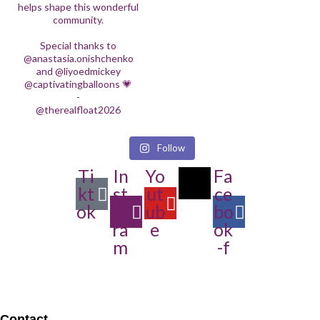
helps shape this wonderful
community.
Special thanks to
@anastasia.onishchenko
and @liyoedmickey
@captivatingballoons 💗
-
@therealfloat2026
Follow
Ti
In
Yo
Fa
kt
st
ut
ce
ok
ag
ub
bo
ra
e
ok
m
-f
Contact