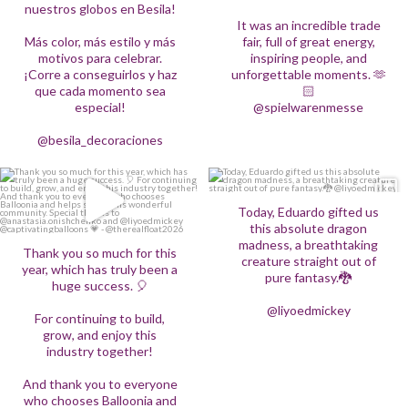
¡Corre a conseguirlos y haz que cada
@spielwarenmesse
nuestros globos en Besila!
momento sea especial!
It was an incredible trade
49
0
@besila_decoraciones
Más color, más estilo y más
fair, full of great energy,
motivos para celebrar.
inspiring people, and
28
2
¡Corre a conseguirlos y haz
unforgettable moments. 🫶
que cada momento sea
🏻
especial!
@spielwarenmesse
@besila_decoraciones
Thank you so much for this year, which
Today, Eduardo gifted us this absolute
has truly been a huge success. 🎈
dragon madness, a breathtaking creature
straight out of pure fantasy.🐉
Today, Eduardo gifted us
For continuing to build, grow, and enjoy
this absolute dragon
this industry together!
@liyoedmickey
madness, a breathtaking
Thank you so much for this
And thank you to everyone who chooses
251
5
creature straight out of
Balloonia and helps shape this wonderful
year, which has truly been a
pure fantasy.🐉
community.
huge success. 🎈
Special thanks to
@liyoedmickey
@anastasia.onishchenko and
For continuing to build,
@liyoedmickey @captivatingballoons 💗
grow, and enjoy this
-
@therealfloat2026
industry together!
15
1
And thank you to everyone
who chooses Balloonia and