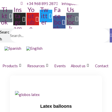
+34 968 895 287
info@balloonia.es
Ti
Ins
Yo
Tw
Fa
Us
kt
ta
ut
itt
ce
er-
ok
gr
ub
er
bo
loc
am
e
ok-
k
Searc
f
h
Products
Resources
Events
About us
Contact
Latex balloons