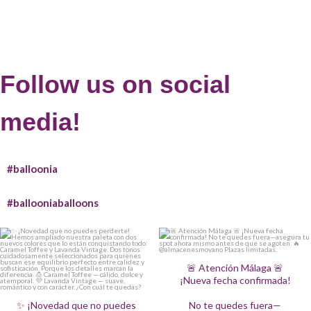
Follow us on social
media!
#balloonia
#ballooniaballoons
✨ ¡Novedad que no puedes perderte!
🚨 Atención Málaga 🚨
Hemos ampliado nuestra paleta con dos
¡Nueva fecha confirmada!
nuevos colores que lo están
conquistando todo: Caramel Toffee y
No te quedes fuera—asegura tu spot
🚨 Atención Málaga 🚨
Lavanda Vintage.
ahora mismo antes de que se agoten. 🔥
¡Nueva fecha confirmada!
Dos tonos cuidadosamente
@almacenesmoyano
seleccionados para quienes buscan ese
Plazas limitadas.
✨ ¡Novedad que no puedes
No te quedes fuera—