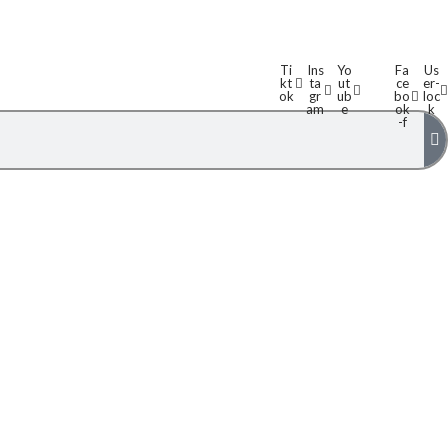
Ti
Ins
Yo
Fa
Us
kt
ta
ut
ce
er-
ok
gr
ub
bo
loc
am
e
ok
k
-f