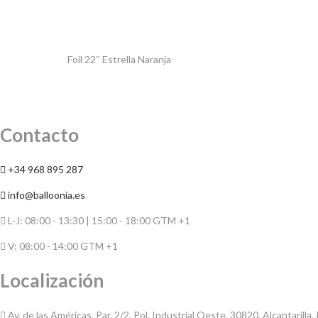
Foil 22″ Estrella Naranja
Contacto
+34 968 895 287
info@balloonia.es
L-J: 08:00 - 13:30 | 15:00 - 18:00 GTM +1
V: 08:00 - 14:00 GTM +1
Localización
Av. de las Américas, Par. 2/2, Pol. Industrial Oeste, 30820, Alcantarill