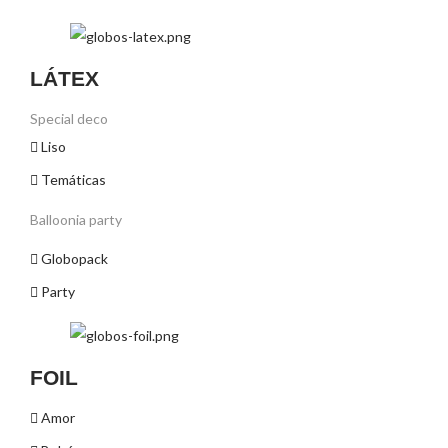
LÁTEX
Special deco
Liso
Temáticas
Balloonia party
Globopack
Party
FOIL
Amor